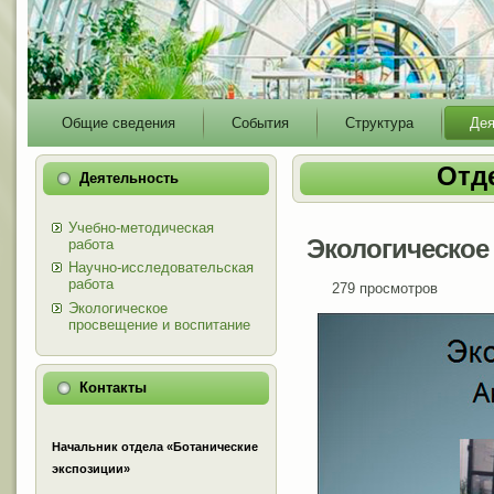
Main
Общие сведения
События
Структура
Дея
menu
Отд
Деятельность
Учебно-методическая
Экологическое
работа
Научно-исследовательская
работа
279 просмотров
Экологическое
просвещение и воспитание
Контакты
Начальник отдела «Ботанические
экспозиции»