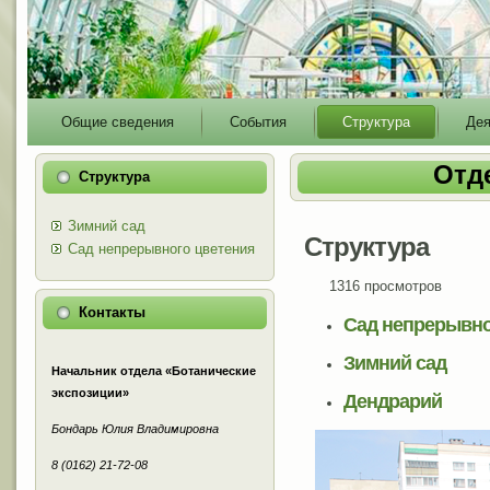
Main
Общие сведения
События
Структура
Дея
menu
Отд
Структура
Зимний сад
Структура
Сад непрерывного цветения
1316 просмотров
Контакты
Сад непрерывно
Зимний сад
Начальник отдела «Ботанические
экспозиции»
Дендрарий
Бондарь Юлия Владимировна
8 (0162) 21-72-08