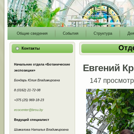
Main
Общие сведения
События
Структура
Дея
menu
Отд
Контакты
Начальник отдела «Ботанические
Евгений К
экспозиции»
147 просмот
Бондарь Юлия Владимировна
8 (0162) 21-72-08
+375 (25) 969-18-23
ecocenter@brsu.by
Ведущий специалист
Шималова Наталья Владимировна