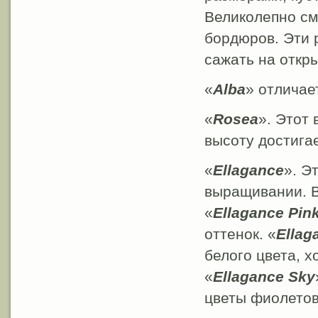
Великолепно см
бордюров. Эти 
сажать на откр
«
Alba
» отличае
«
Rosea
». Этот 
высоту достигае
«
Ellagance
». Э
выращивании. В
«
Ellagance Pin
оттенок. «
Ellag
белого цвета, х
«
Ellagance Sky
цветы фиолетов