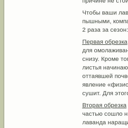
причине не сто
Чтобы ваши ла
пышными, компа
2 раза за сезон
Первая обрезка
для омолаживани
снизу. Кроме т
листья начинают
оттаявшей почве
явление «физио
сушит. Для это
Вторая обрезка
частью сошло н
лаванда наращи