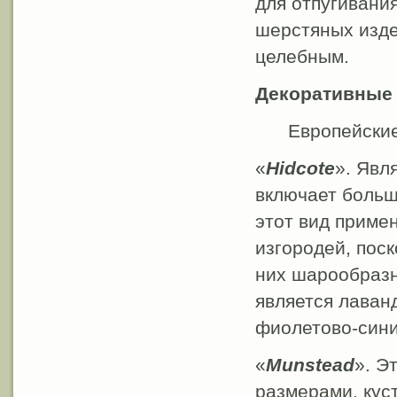
для отпугивани
шерстяных изде
целебным.
Декоративные
Европейские
«
Hidcote
». Явл
включает больш
этот вид приме
изгородей, пос
них шарообразн
является лаван
фиолетово-сини
«
Munstead
». Э
размерами, куст