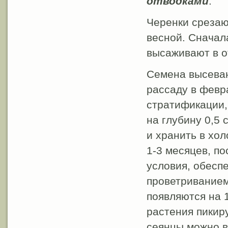
отводками
.
Черенки срезают
весной. Сначал
высаживают в о
Семена высеваю
рассаду в февр
стратификации,
на глубину 0,5 
и хранить в хо
1-3 месяцев, по
условия, обесп
проветриванием
появляются на 1
растения пикир
сеянцы можно в