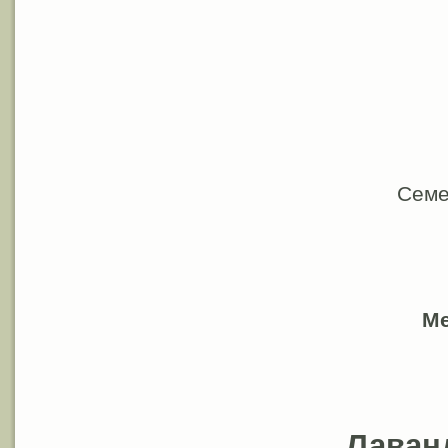
Семе
Ме
Лаван