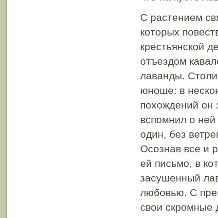
С растением св
которых повест
крестьянской де
отъездом кавал
лаванды. Столич
юноше: в неско
похождений он 
вспомнил о ней 
один, без ветр
Осознав все и 
ей письмо, в к
засушенный лав
любовью. С пре
свои скромные 