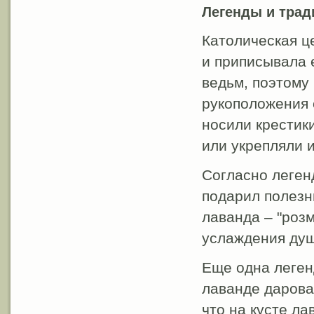
Легенды и трад
Католическая ц
и приписывала е
ведьм, поэтому
рукоположения 
носили крестик
или укрепляли 
Согласно леген
подарил полезн
лаванда – "роз
услаждения душ
Еще одна леген
лаванде дарова
что на кусте л