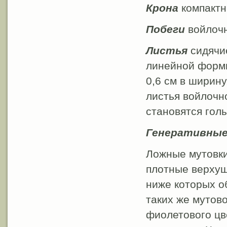
Крона
компактн
Побеги
войлочн
Листья
сидячие
линейной формы,
0,6 см в ширину
листья войлочн
становятся гол
Генеративные
Ложные мутовки
плотные верхуш
ниже которых о
таких же мутово
фиолетового цве