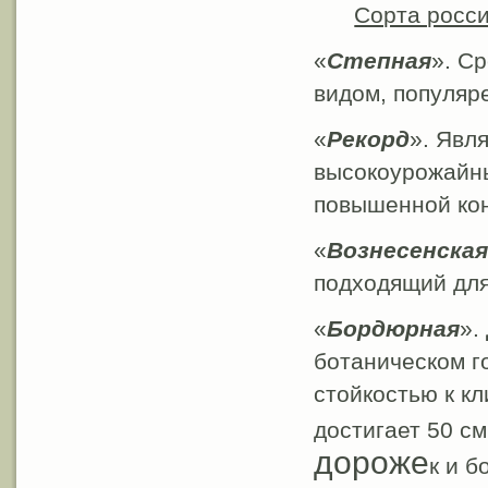
Сорта росси
«
Степная
». С
видом, популяр
«
Рекорд
». Явл
высокоурожайны
повышенной кон
«
Вознесенская
подходящий для
«
Бордюрная
».
ботаническом г
стойкостью к к
достигает 50 см
дороже
к и б