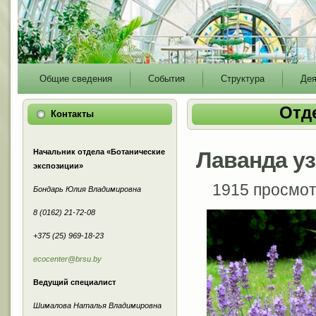
Main
Общие сведения
События
Структура
Дея
menu
Отд
Контакты
Начальник отдела «Ботанические
Лаванда у
экспозиции»
1915 просмо
Бондарь Юлия Владимировна
8 (0162) 21-72-08
+375 (25) 969-18-23
ecocenter@brsu.by
Ведущий специалист
Шималова Наталья Владимировна