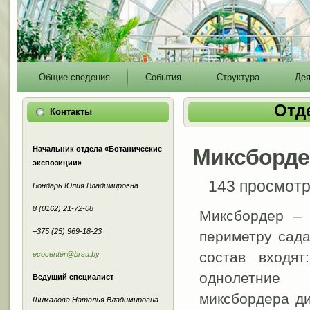
Main
Общие сведения
События
Структура
Дея
menu
Отд
Контакты
Начальник отдела «Ботанические
Миксборде
экспозиции»
143 просмот
Бондарь Юлия Владимировна
8 (0162) 21-72-08
Миксбордер – 
+375 (25) 969-18-23
периметру сада
состав входят
ecocenter@brsu.by
однолетние 
Ведущий специалист
миксбордера ди
Шималова Наталья Владимировна