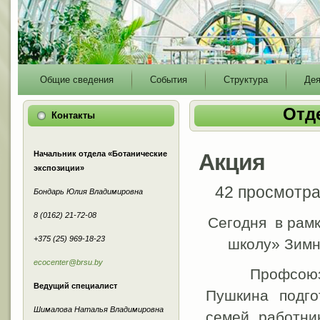
Main
Общие сведения
События
Структура
Дея
menu
Отд
Контакты
Начальник отдела «Ботанические
Акция
экспозиции»
42 просмотр
Бондарь Юлия Владимировна
8 (0162) 21-72-08
Сегодня в рамк
+375 (25) 969-18-23
школу» Зимн
ecocenter@brsu.by
Профсоюзный
Ведущий специалист
Пушкина подго
Шималова Наталья Владимировна
семей работни