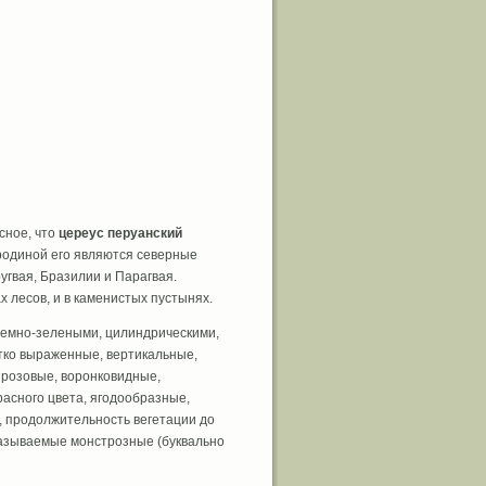
сное, что
цереус перуанский
 родиной его являются северные
гвая, Бразилии и Парагвая.
 лесов, и в каменистых пустынях.
 темно-зелеными, цилиндрическими,
тко выраженные, вертикальные,
и розовые, воронковидные,
асного цвета, ягодообразные,
у, продолжительность вегетации до
 называемые монстрозные (буквально