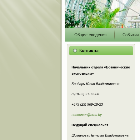
Main
Общие сведения
События
menu
Контакты
Начальник отдела «Ботанические
экспозиции»
Бондарь Юлия Владимировна
8 (0162) 21-72-08
+375 (25) 969-18-23
ecocenter@brsu.by
Ведущий специалист
Шималова Наталья Владимировна