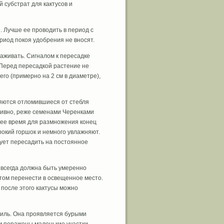
 субстрат для кактусов и
. Лучше ее проводить в период с
риод покоя удобрения не вносят.
аживать. Сигналом к пересадке
 Перед пересадкой растение не
о (примерно на 2 см в диаметре),
яются отломившиеся от стебля
тивно, реже семенами Черенками
шее время для размножения конец
рокий горшок и немного увлажняют.
дует пересадить на постоянное
 всегда должна быть умеренно
отом перенести в освещенное место.
после этого кактусы можно
ниль. Она проявляется бурыми