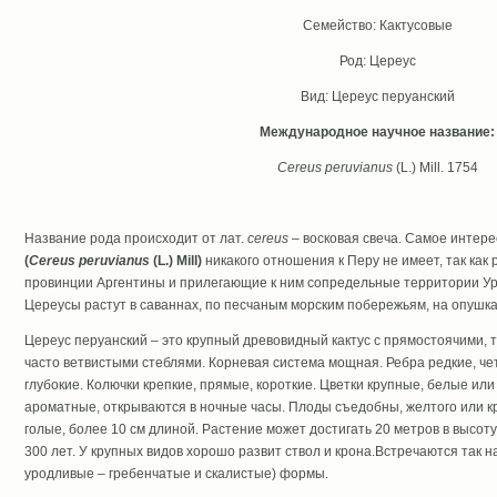
Семейство: Кактусовые
Род: Цереус
Вид: Цереус перуанский
Международное научное название:
Cereus
peruvianus
(L.) Mill. 1754
Название рода происходит от лат.
cereus
– восковая свеча. Самое интере
(
Cereus
peruvianus
(L.) Mill)
никакого отношения к Перу не имеет, так как
провинции Аргентины и прилегающие к ним сопредельные территории Уру
Цереусы растут в саваннах, по песчаным морским побережьям, на опушках
Цереус перуанский – это крупный древовидный кактус с прямостоячими,
часто ветвистыми стеблями. Корневая система мощная. Ребра редкие, че
глубокие. Колючки крепкие, прямые, короткие. Цветки крупные, белые ил
ароматные, открываются в ночные часы. Плоды съедобны, желтого или кр
голые, более 10 см длиной. Растение может достигать 20 метров в высот
300 лет. У крупных видов хорошо развит ствол и крона.Встречаются так
уродливые – гребенчатые и скалистые) формы.