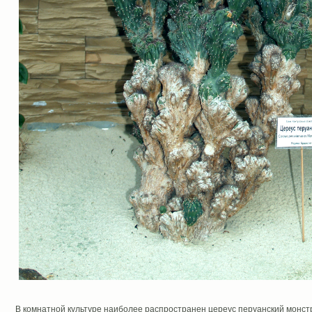
В комнатной культуре наиболее распространен цереус перуанский монст