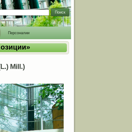
Поиск
Персоналии
позиции»
L.) Mill.)