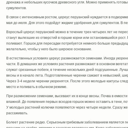
дренажа и небольших кусочков древесного угля. Можно применять готовый
суккулентов.
В связи с интенсивным ростом, цереус перуанский нуждается в подкормке
мая до июля. Для этого подойдут жидкие удобрения для суккулентов. В пе
Взрослый цереус перуанский можно в течение трех-четырех лет не перес
станут вылезшие из отверстий в горшке корни или остановившийся рост.
поливают. Горшок для пересадки потребуется немного больше предыдущег
желательно, чтобы у него было широкое основание.
В естественных условиях цереус размножается семенами. Иногда укорен
части. В домашних же условиях растения размножают в основном вегета
служат срезанные побеги, в течение нескольких дней подсушенные. Луч
весны и в начало лета. Подготовленные черенки сажают в невысокий, ши
Через 3-4 недели черенки укоренятся. После этого молодые кактусы сле
место и поливать в обычном режиме.
При размножении семенами, высевают их в конце весны. Почва в емкости
влажной. До появления первых всходов горшок можно оставить в тени, п
У молодых растений колючки появляются через четыре недели. Сразу же 
рассаживать.
Болеет растение редко. Серьезным грибковым заболеванием является г