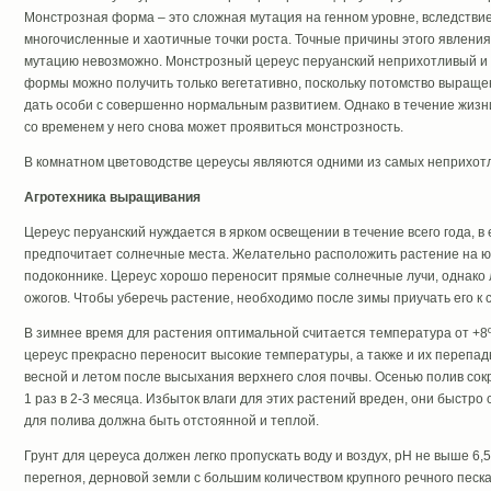
Монстрозная форма – это сложная мутация на генном уровне, вследстви
многочисленные и хаотичные точки роста. Точные причины этого явления
мутацию невозможно. Монстрозный цереус перуанский неприхотливый и
формы можно получить только вегетативно, поскольку потомство выращен
дать особи с совершенно нормальным развитием. Однако в течение жизни
со временем у него снова может проявиться монстрозность.
В комнатном цветоводстве цереусы являются одними из самых неприхотл
Агротехника выращивания
Цереус перуанский нуждается в ярком освещении в течение всего года, в
предпочитает солнечные места. Желательно расположить растение на ю
подоконнике. Цереус хорошо переносит прямые солнечные лучи, однако 
ожогов. Чтобы уберечь растение, необходимо после зимы приучать его к 
В зимнее время для растения оптимальной считается температура от +8º 
цереус прекрасно переносит высокие температуры, а также и их перепа
весной и летом после высыхания верхнего слоя почвы. Осенью полив сок
1 раз в 2-3 месяца. Избыток влаги для этих растений вреден, они быстро
для полива должна быть отстоянной и теплой.
Грунт для цереуса должен легко пропускать воду и воздух, рН не выше 6,
перегноя, дерновой земли с большим количеством крупного речного песк