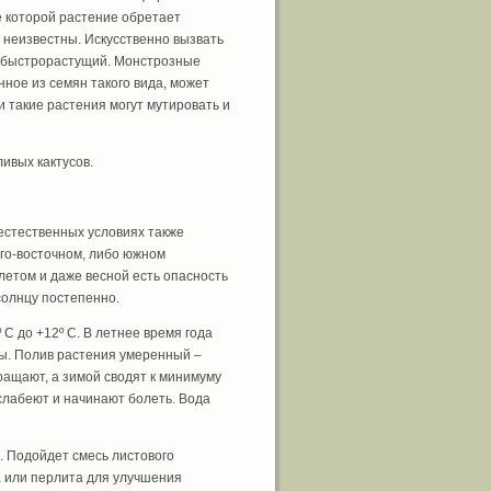
е которой растение обретает
 неизвестны. Искусственно вызвать
 быстрорастущий. Монстрозные
ное из семян такого вида, может
 такие растения могут мутировать и
ивых кактусов.
 естественных условиях также
го-восточном, либо южном
летом и даже весной есть опасность
солнцу постепенно.
C до +12º C. В летнее время года
ды. Полив растения умеренный –
ращают, а зимой сводят к минимуму
 слабеют и начинают болеть. Вода
5. Подойдет смесь листового
а или перлита для улучшения