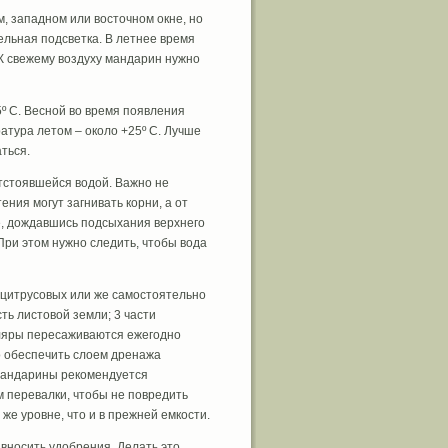
, западном или восточном окне, но
льная подсветка. В летнее время
 К свежему воздуху мандарин нужно
 C. Весной во время появления
тура летом – около +25º C. Лучше
ться.
тстоявшейся водой. Важно не
ния могут загнивать корни, а от
е, дождавшись подсыхания верхнего
При этом нужно следить, чтобы вода
 цитрусовых или же самостоятельно
ть листовой земли; 3 части
пляры пересаживаются ежегодно
о обеспечить слоем дренажа
 мандарины рекомендуется
м перевалки, чтобы не повредить
же уровне, что и в прежней емкости.
 вносить удобрения. Делать это