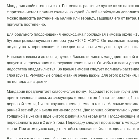
Мандарин любит тепло и свет. Размещать растение лучше всего на южном
с притенением от прямых солнечных лучей. Зимой необходима дополните
можно выносить растение на балкон или веранду, защищая его от ветра.
приучать постепенно.
Для обильного плодоношения необходима прохладная зимовка около +15º
бутонов рекомендуемая температура +16º C-+18º C. Оптимальная темпера
не допускать перегревания, иначе цветки и завязи могут повянуть и осыпа
Начиная с весны и до осени, нужно обильно поливать мандарин теплой о
допускать пересыхания и переувлажнения почвы. От избытка влаги у расте
недостатка опадать листья. Во время зимовки следует поливать растени
слоя грунта. Регулярные опрыскивания очень важны для этого растения. 
не попадала на цветки.
Мандарин предпочитает слабокислую почву. Подойдет готовый грунт для
приготовленная смесь из следующих компонентов: 1 часть перегноя; 1 час
дерновой земли; 1 часть крупного песка; немного глины. Молодые экзем
ранней весной до начала активного роста. Дно горшка обязательно нужн
толщиной в 3-4 см в виде битого кирпича или керамзита. Плодоносящие
пересаживать раз в 2 или 3 года. Пересадку следует производить методо
корни. При этом нужно следить, чтобы корневая шейка находилась на том 
В начале весны, в период бурного роста, можно начинать дважды в месяц