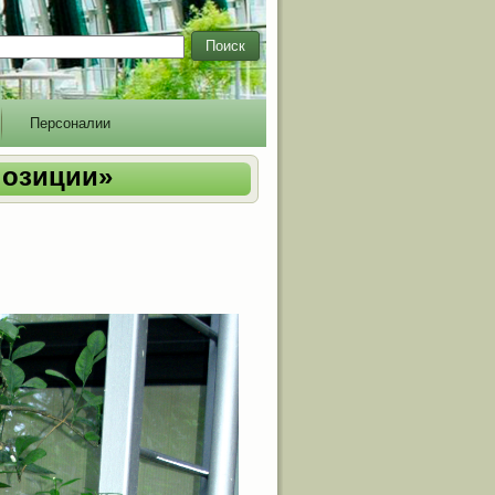
Поиск
Персоналии
позиции»