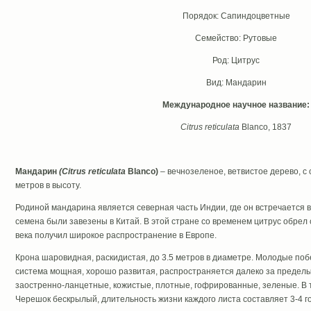
Порядок: Сапиндоцветные
Семейство: Рутовые
Род: Цитрус
Вид: Мандарин
Международное научное название:
Citrus reticulata
Blanco, 1837
Мандарин
(Citrus reticulata
Blanco)
– вечнозеленое, ветвистое дерево, с
метров в высоту.
Родиной мандарина является северная часть Индии, где он встречается в 
семена были завезены в Китай. В этой стране со временем цитрус обрел с
века получил широкое распространение в Европе.
Крона шаровидная, раскидистая, до 3.5 метров в диаметре. Молодые поб
система мощная, хорошо развитая, распространяется далеко за пределы
заостренно-ланцетные, кожистые, плотные, гофрированные, зеленые. В т
Черешок бескрылый, длительность жизни каждого листа составляет 3-4 го