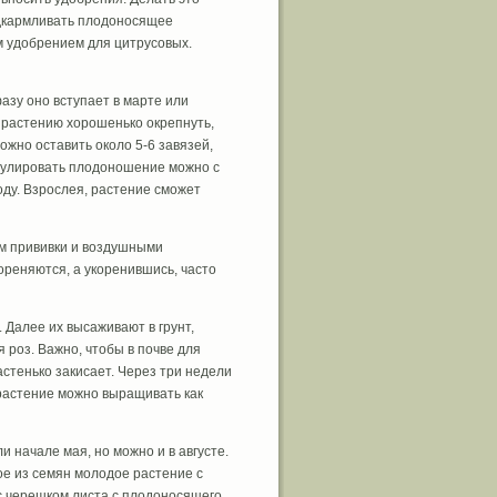
одкармливать плодоносящее
м удобрением для цитрусовых.
азу оно вступает в марте или
у растению хорошенько окрепнуть,
ожно оставить около 5-6 завязей,
Регулировать плодоношение можно с
оду. Взрослея, растение сможет
м прививки и воздушными
ореняются, а укоренившись, часто
 Далее их высаживают в грунт,
 роз. Важно, чтобы в почве для
стенько закисает. Через три недели
растение можно выращивать как
 начале мая, но можно и в августе.
ое из семян молодое растение с
 с черешком листа с плодоносящего