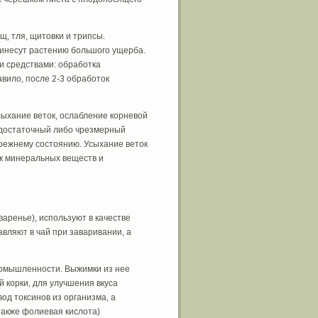
, тля, щитовки и трипсы.
принесут растению большого ущерба.
 средствами: обработка
авило, после 2-3 обработок
ыхание веток, ослабление корневой
недостаточный либо чрезмерный
прежнему состоянию. Усыхание веток
ок минеральных веществ и
аренье), используют в качестве
авляют в чай при заваривании, а
ромышленности. Выжимки из нее
 корки, для улучшения вкуса
д токсинов из организма, а
а также фолиевая кислота)