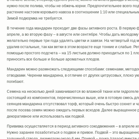
нужно после полива, чтобы не обжечь корни. Предпочтительнее всего п
растение настоем коровьего навоза в соотношении 1:10 или специальны
Зимой подкормка не требуется.
В течение года мандарин проходит две фазы активного роста. В первую ф
апреле, а во вторую фазу – в августе или сентябре. Чтобы дать молодом
желательно первые три года удалять цветки и завязи. На четвертый год м
удалив остальные, так как ветки в этом возрасте еще тонкие и слабые. 
помощью простого подсчета – на 15 листьев должно приходиться по 1 пл
приносить все больше и больше ароматных плодов.
Мандарин можно размножать следующими способами: семенами, методо
отводками. Черенки мандарина, в отличие от других цитрусовых, плохо ук
погибают.
Семена на несколько дней замачиваются во влажной ткани или гидрогеле.
состоящий из компонентов, перечисленных выше, или в готовую смесь для
сеянцев мандарина отсутствовал торф, который очень быстро сохнет и ча
после посева семян можно ожидать первых всходов. Далее выращенное 
декоративное или использовать как подвой.
Прививка осуществляется в период активного сокодвижения – в апреле или
Нужно заранее позаботиться о подвое и привое. Подвой – это выращенн
толщиной ствола, диаметром около 6 мм. Привой – почка (глазок) вместе