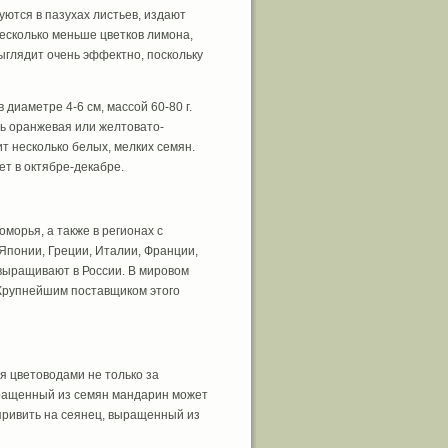
уются в пазухах листьев, издают
есколько меньше цветков лимона,
ыглядит очень эффектно, поскольку
диаметре 4-6 см, массой 60-80 г.
ть оранжевая или желтовато-
ит несколько белых, мелких семян.
т в октябре-декабре.
морья, а также в регионах с
Японии, Греции, Италии, Франции,
 выращивают в России. В мировом
 Крупнейшим поставщиком этого
 цветоводами не только за
выращенный из семян мандарин может
привить на сеянец, выращенный из