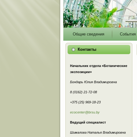
Main
Общие сведения
События
menu
Контакты
Начальник отдела «Ботанические
экспозиции»
Бондарь Юлия Владимировна
8 (0162) 21-72-08
+375 (25) 969-18-23
ecocenter@brsu.by
Ведущий специалист
Шималова Наталья Владимировна