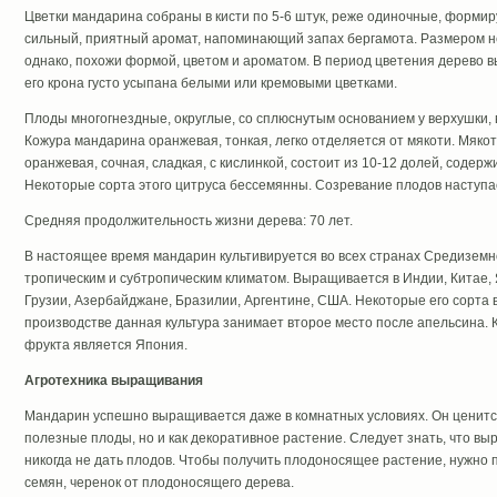
Цветки мандарина собраны в кисти по 5-6 штук, реже одиночные, формир
сильный, приятный аромат, напоминающий запах бергамота. Размером н
однако, похожи формой, цветом и ароматом. В период цветения дерево в
его крона густо усыпана белыми или кремовыми цветками.
Плоды многогнездные, округлые, со сплюснутым основанием у верхушки, в 
Кожура мандарина оранжевая, тонкая, легко отделяется от мякоти. Мяко
оранжевая, сочная, сладкая, с кислинкой, состоит из 10-12 долей, содерж
Некоторые сорта этого цитруса бессемянны. Созревание плодов наступае
Средняя продолжительность жизни дерева: 70 лет.
В настоящее время мандарин культивируется во всех странах Средиземно
тропическим и субтропическим климатом. Выращивается в Индии, Китае, 
Грузии, Азербайджане, Бразилии, Аргентине, США. Некоторые его сорта
производстве данная культура занимает второе место после апельсина.
фрукта является Япония.
Агротехника выращивания
Мандарин успешно выращивается даже в комнатных условиях. Он ценится
полезные плоды, но и как декоративное растение. Следует знать, что 
никогда не дать плодов. Чтобы получить плодоносящее растение, нужно 
семян, черенок от плодоносящего дерева.