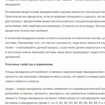
мандарина.
Основными вредителями мандаринового дерева являются паутинный клещ
Практически все вредители, если их вовремя обнаружить и удалить, не 
Для борьбы с вредителями можно воспользоваться специализированными
актелликом, либо карбофосом (примерно 15 капель на литр воды). Как пр
вредители полностью погибают.
К болезням мандарина можно отнести осыпание и пожелтение листвы, ус
системы. Причинами того, что листья осыпаются, чаще всего является 
полив – отрегулируйте данный процесс, и растение должно вернуться к 
и частичную гибель корневой системы чаще всего провоцирует недостат
удобрений.
Полезные свойства и применение
Плоды мандарина употребляют в свежем и вареном виде (мандариновое в
пряности, как приправу к блюдам из мяса и рыбы, его мякоть и кожуру доб
также в компоты и морсы.
Цедра – кожура мандарина активно применяется в фармацевтической п
добавляют в сиропы, экстракты, препараты, как заменитель померанцевой
лекарств. Плоды мандарина улучшают обмен веществ и активизируют выво
витамины в мандаринах (кроме С это A, B1, B2, B3, B4, B5, B6, B8, B9, P, 