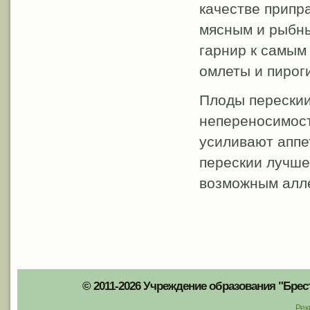
качестве припр
мясным и рыбны
гарнир к самым
омлеты и пироги
Плоды перескии
непереносимост
усиливают аппе
перескии лучше 
возможным алл
© 2011-2026 Учреждение образования "Брес
Рек