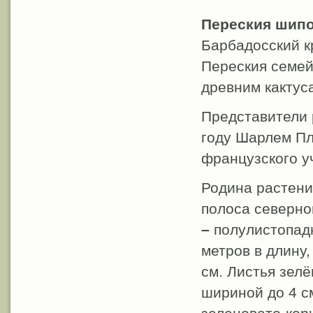
Переския шипо
Барбадосский к
Переския семей
древним кактус
Представители 
году Шарлем Пл
французского у
Родина растени
полоса северно
–
полулистопадн
метров в длину
см. Листья зелё
шириной до 4 см