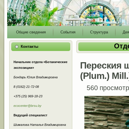
Main
Общие сведения
События
Структура
Дея
menu
Отд
Контакты
Начальник отдела «Ботанические
Переския ш
экспозиции»
(Plum.) Mill.
Бондарь Юлия Владимировна
560 просмот
8 (0162) 21-72-08
+375 (25) 969-18-23
ecocenter@brsu.by
Ведущий специалист
Шималова Наталья Владимировна