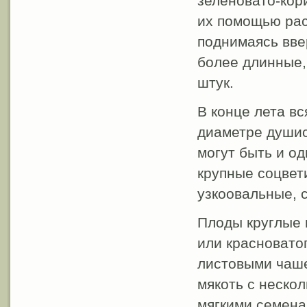
зеленовато-кор
их помощью рас
поднимаясь вве
более длинные, 
штук.
В конце лета вс
диаметре души
могут быть и о
крупные соцвети
узкоовальные, 
Плоды круглые 
или красноватог
листовыми чаше
мякоть с неско
мягкими семена