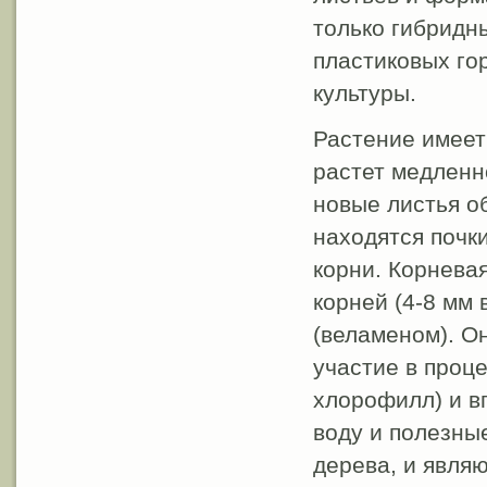
только гибридн
пластиковых го
культуры.
Растение имеет
растет медленно
новые листья о
находятся почк
корни. Корнева
корней (4-8 мм 
(веламеном). О
участие в проц
хлорофилл) и в
воду и полезны
дерева, и явля