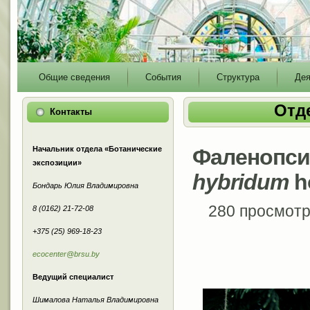
Main
Общие сведения
События
Структура
Дея
menu
Отд
Контакты
Начальник отдела «Ботанические
Фаленопси
экспозиции»
hybridum
ho
Бондарь Юлия Владимировна
280 просмот
8 (0162) 21-72-08
+375 (25) 969-18-23
ecocenter@brsu.by
Ведущий специалист
Шималова Наталья Владимировна