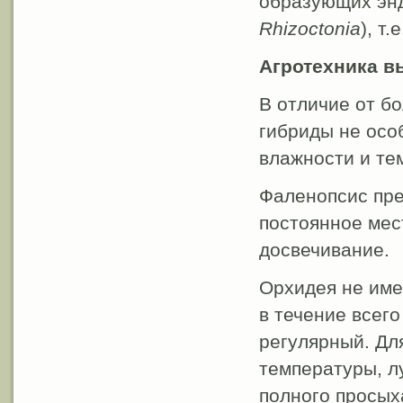
образующих эн
Rhizoctonia
), т
Агротехника 
В отличие от б
гибриды не осо
влажности и те
Фаленопсис пре
постоянное мес
досвечивание.
Орхидея не име
в течение всег
регулярный. Дл
температуры, л
полного просых