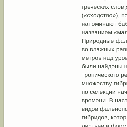
греческих слов
(«сходство»), п
напоминают баб
названием «мал
Природные фале
во влажных рав
метров над уро
были найдены н
тропического р
множеству гибр
по селекции нач
времени. В нас
видов фаленопс
гибридов, кото
листьев и форма