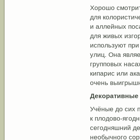
Хорошо смотрит
для колористич
и аллейных пос
для живых изго
используют при 
улиц. Она явля
групповых наса
кипарис или ак
очень выигрыш
Декоративные
Учёные до сих п
к плодово-ягод
сегодняшний де
необычного сор