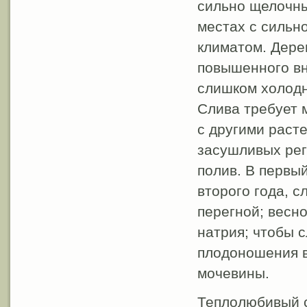
сильно щелочны
местах с сильн
климатом. Дерев
повышенного вн
слишком холодн
Слива требует 
с другими расте
засушливых рег
полив. В первый
второго года, 
перегной; весн
натрия; чтобы 
плодоношения в
мочевины.
Теплолюбивый с