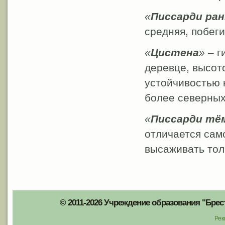
«
Писсарди ран
средняя, побеги
«
Цистена
»
– г
деревце, высот
устойчивостью 
более северных
«
Писсарди тё
отличается сам
высаживать толь
© 2011-2026 Учреждение образования "Брес
Рек