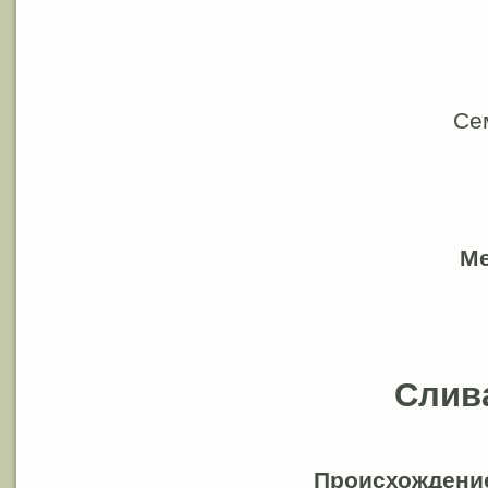
Се
Ме
Слив
Происхождени