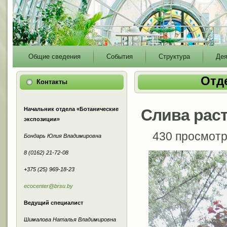
Main
Общие сведения
События
Структура
Дея
menu
Отд
Контакты
Начальник отдела «Ботанические
Слива рас
экспозиции»
430 просмот
Бондарь Юлия Владимировна
8 (0162) 21-72-08
+375 (25) 969-18-23
ecocenter@brsu.by
Ведущий специалист
Шималова Наталья Владимировна