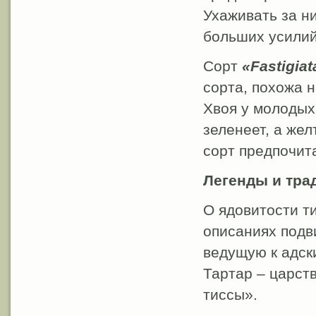
Ухаживать за ни
больших усилий.
Сорт
«Fastigiat
сорта, похожа н
Хвоя у молодых
зеленеет, а жел
сорт предпочит
Легенды и тра
О ядовитости т
описаниях подви
ведущую к адск
Тартар – царст
тиссы».