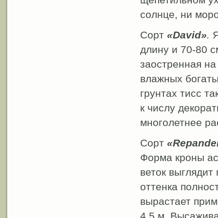
солнце, ни моро
Сорт
«David»
.
Я
длину и 70-80 
заостренная на
влажных богатых
грунтах тисс та
к числу декора
многолетнее ра
Сорт
«Repande
Форма кроны ас
веток выглядит
оттенка полност
вырастает прим
4,5 м. Высажив