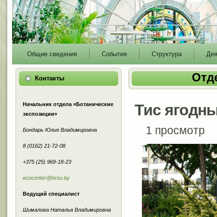
Main
Общие сведения
События
Структура
Дея
menu
Отд
Контакты
Начальник отдела «Ботанические
Тис ягодн
экспозиции»
1 просмотр
Бондарь Юлия Владимировна
8 (0162) 21-72-08
+375 (25) 969-18-23
ecocenter@brsu.by
Ведущий специалист
Шималова Наталья Владимировна