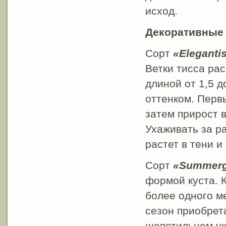
исход.
Декоративные
Сорт
«Eleganti
Ветки тисса ра
длиной от 1,5 д
оттенком. Первы
затем прирост в
Ухаживать за р
растет в тени и
Сорт
«Summerg
формой куста. К
более одного ме
сезон приобрета
щепетильном ухо