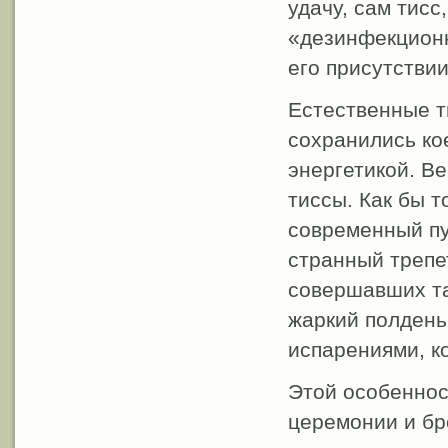
удачу, сам тис
«дезинфекционн
его присутствии
Естественные т
сохранились кое
энергетикой. В
тиссы. Как бы т
современный пу
странный трепет
совершавших та
жаркий полдень
испарениями, ко
Этой особеннос
церемонии и бр