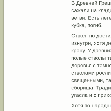
В Древней Грец
сажали на кладб
ветви. Есть лег
кубка, погиб.
Ствол, по дост
изнутри, хотя 
крону. У древни
полые стволы т
деревья с темн
стволами росли
священными, та
сборища. Тради
угасла и с прих
Хотя по народн