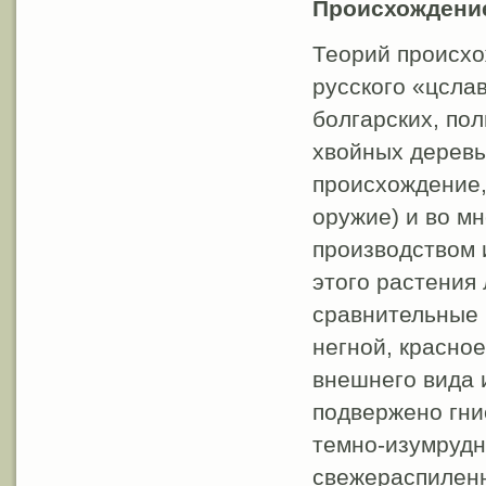
Происхождени
Теорий происхо
русского «цслав
болгарских, по
хвойных деревь
происхождение,
оружие) и во м
производством 
этого растения 
сравнительные 
негной, красное
внешнего вида 
подвержено гни
темно-изумрудн
свежераспиленн