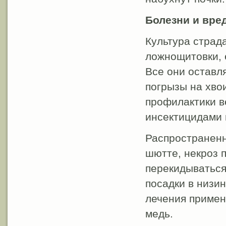
Болезни и вре
Культура страд
ложнощитовки, 
Все они оставл
погрызы на хво
профилактики в
инсектицидами 
Распространенн
шютте, некроз п
перекидываться
посадки в низи
лечения примен
медь.