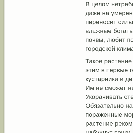
В целом нетреб
даже на умерен
переносит силь
влажные богаты
почвы, любит п
городской клима
Такое растение
этим в первые 
кустарники и д
Им не сможет н
Укорачивать сте
Обязательно на
пораженные мор
растение рекоме
набухнут почки.