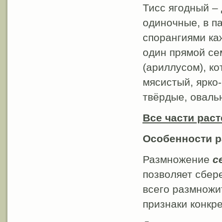
Тисс ягодный –
одиночные, в па
спорангиями к
один прямой се
(ариллусом), ко
мясистый, ярко
твёрдые, оваль
Все части раст
Особенности 
Размножение
с
позволяет сбер
всего размножи
признаки конкр