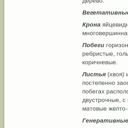
дерево.
Вегетативные
Крона
яйцевидн
многовершинна
Побеги
горизон
ребристые, голы
коричневые.
Листья
(хвоя) 
постепенно зао
побегах распол
двустрочные, с
матовые желто-з
Генеративные