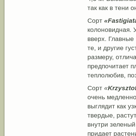
так как в тени о
Сорт
«Fastigiat
колоновидная. 
вверх. Главные 
те, и другие гу
размеру, отлич
предпочитает п
теплолюбив, по
Сорт
«
Krzyszto
очень медленно,
выглядит как уз
твердые, расту
внутри зеленый 
придает растен