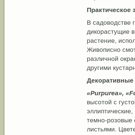
Практическое 
В садоводстве 
дикорастущие в
растение, испо
Живописно смот
различной окрас
другими кустар
Декоративные
«Рurрurеа», «Fo
высотой с густо
эллиптические, 
темно-розовые 
листьями. Цвете