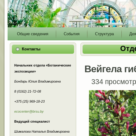
Main
Общие сведения
События
Структура
Дея
menu
Отд
Контакты
Начальник отдела «Ботанические
Вейгела г
экспозиции»
334 просмот
Бондарь Юлия Владимировна
8 (0162) 21-72-08
+375 (25) 969-18-23
ecocenter@brsu.by
Ведущий специалист
Шималова Наталья Владимировна