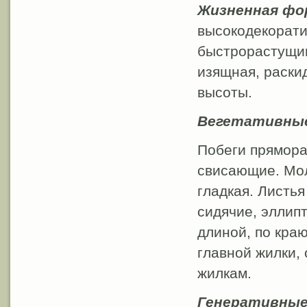
Жизненная фо
высокодекорати
быстрорастущим
изящная, раски
высоты.
Вегетативные
Побеги прямора
свисающие. Мол
гладкая. Листь
сидячие, эллип
длиной, по кра
главной жилки,
жилкам.
Генеративные