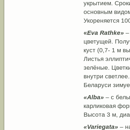
укрытием. Срок
основным видом
Укореняется 10
«
Eva Rathke»
– 
цветущей. Полу
куст (0,7- 1 м 
Листья эллипти
зелёные. Цветк
внутри светлее.
Беларуси зимуе
«Alba»
– с бел
карликовая фор
Высота 3 м, диа
«Variegata»
– н