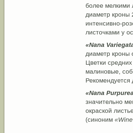
более мелкими л
диаметр кроны 2
интенсивно-роз
листочками у о
«Nana Variegat
диаметр кроны о
Цветки средних 
малиновые, соб
Рекомендуется 
«Nana Purpure
значительно ме
окраской листь
(синоним
«Wine