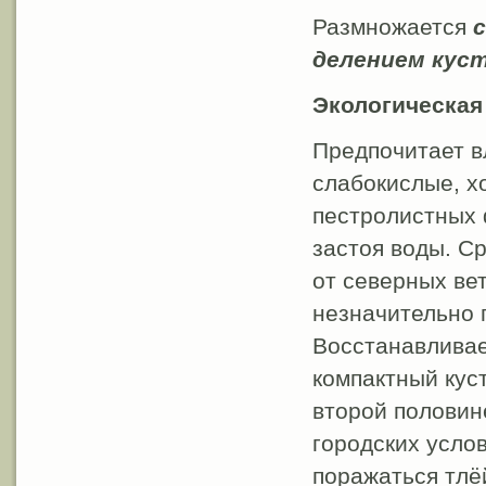
Размножается
делением кус
Экологическая
Предпочитает в
слабокислые, х
пестролистных 
застоя воды. С
от северных ве
незначительно 
Восстанавливае
компактный куст
второй половин
городских усло
поражаться тлё