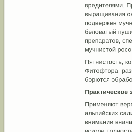
вредителями. П
выращивания он
подвержен мучн
беловатый пуши
препаратов, сп
мучнистой росо
Пятнистость, к
Фитофтора, раз
борются обрабо
Практическое 
Применяют вере
альпийских сад
внимании внача
вскоре полност