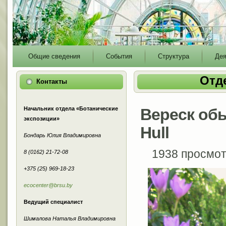
Main
Общие сведения
События
Структура
Дея
menu
Отд
Контакты
Начальник отдела «Ботанические
Вереск обы
экспозиции»
Hull
Бондарь Юлия Владимировна
1938 просмо
8 (0162) 21-72-08
+375 (25) 969-18-23
ecocenter@brsu.by
Ведущий специалист
Шималова Наталья Владимировна