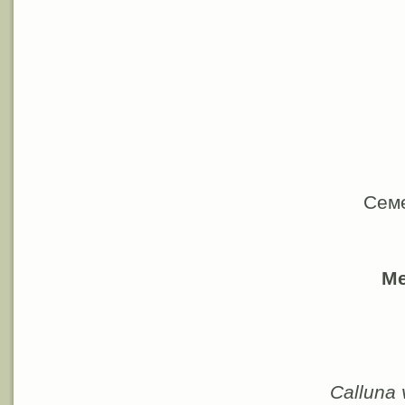
Семе
Ме
Calluna 