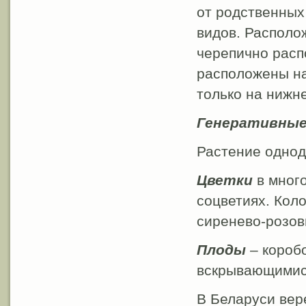
от родственных
видов. Располо
черепично расп
расположены на
только на нижн
Генеративные
Растение однод
Цветки
в много
соцветиях. Кол
сиренево-розов
Плоды
– коробо
вскрывающимися
В Беларуси вер