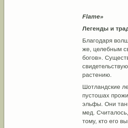
Вереск о
Flame»
Легенды и тра
Благодаря волш
же, целебным с
богов». Сущест
свидетельствую
растению.
Шотландские ле
пустошах прожи
эльфы. Они тан
мед. Считалось
тому, кто его вы