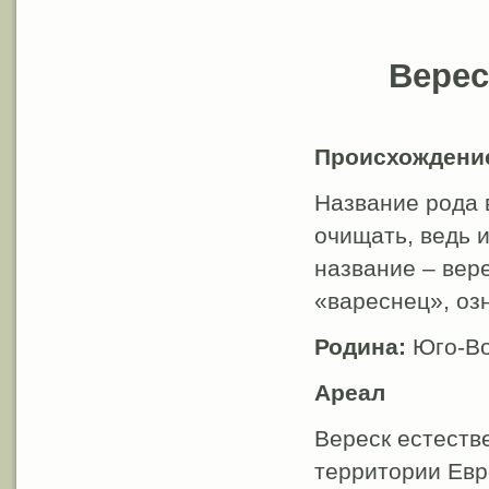
Вере
Происхождени
Название рода 
очищать, ведь и
название – вер
«вареснец», оз
Родина:
Юго-Во
Ареал
Вереск естеств
территории Евр