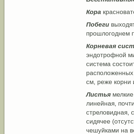
Кора
красноват
Побеги
выходят
прошлогоднем п
Корневая сис
эндотрофной ми
система состои
расположенных 
см, реже корни 
Листья
мелкие,
линейная, почти
стреловидная, с
сидячее (отсут
чешуйками на ве