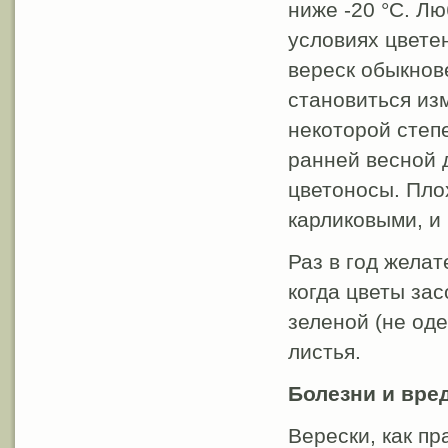
ниже -20 °C. Л
условиях цвете
вереск обыкнов
становиться из
некоторой степ
ранней весной 
цветоносы. Пло
карликовыми, и
Раз в год жела
когда цветы зас
зеленой (не од
листья.
Болезни и вре
Верески, как п