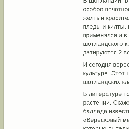
В Шотландии, в
особое почетно
желтый красите
пледы и килты,
применялся и в
шотландского к
датируются 2 ве
И сегодня вере
культуре. Этот 
шотландских кл
В литературе т
растении. Скаж
баллада извест
«Вересковый ме
которые пытали