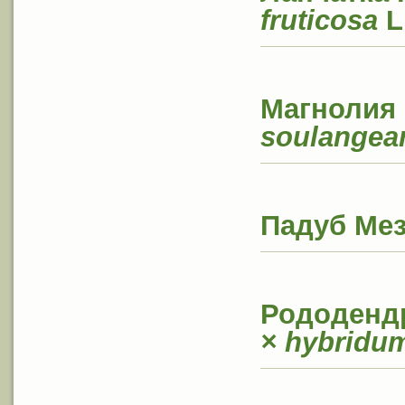
fruticosa
L
Магнолия 
soulangea
Падуб
Мез
Рододенд
× hybridu