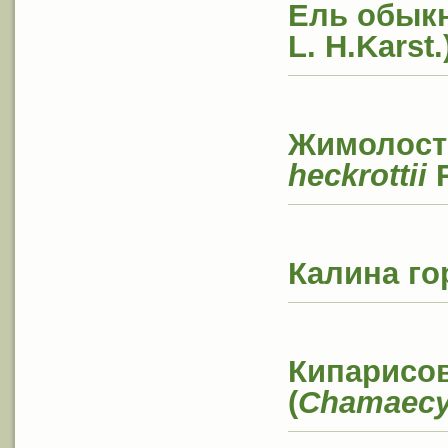
Ель обык
L
.
H
.
Karst
.
Жимолость
heckrottii
R
Калина
го
Кипарисо
(
Chamaecyp