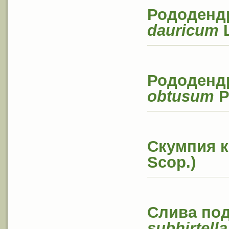
Рододендр
dauricum
L
Рододендр
obtusum
P
Скумпия к
Scop.)
Слива под
subhirtella