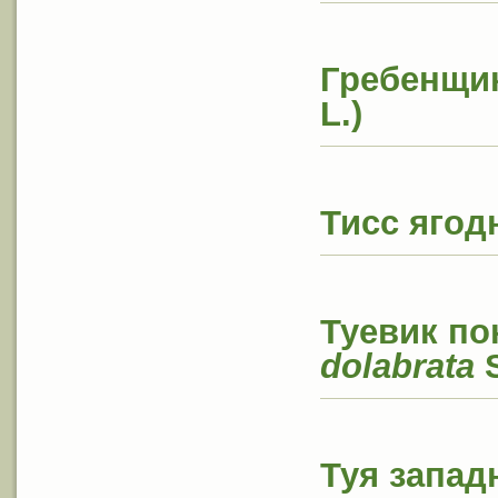
Гребенщик
L.)
Тисс ягод
Туевик по
dolabrata
Туя западн