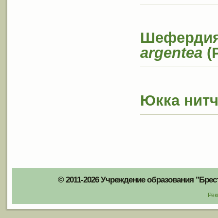
Шефердия 
argentea
(P
Юкка нитч
© 2011-2026 Учреждение образования "Брес
Рек