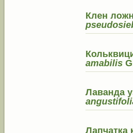
Клен лож
pseudosie
Кольквици
amabilis
Gr
Лаванда у
angustifoli
Лапчатка 