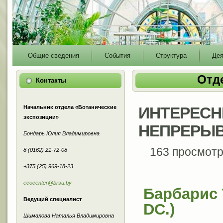
Main
Общие сведения
События
Структура
Дея
menu
Отд
Контакты
Начальник отдела «Ботанические
ИНТЕРЕСН
экспозиции»
НЕПРЕРЫВ
Бондарь Юлия Владимировна
163 просмот
8 (0162) 21-72-08
+375 (25) 969-18-23
ecocenter@brsu.by
Барбарис 
Ведущий специалист
DC.)
Шималова Наталья Владимировна