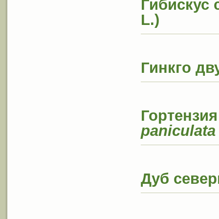
Гибискус 
L.)
Гинкго дв
Гортензия
paniculata
Дуб севе